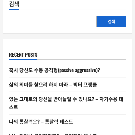
인
검색
포
그:
진
단
은
검색
아
니
지
만
누
구
에
RECENT POSTS
게
나
찾
아
혹시 당신도 수동 공격형(passive aggressive)?
오
는
뇌
삶의 의미를 찾으려 하지 마라 – 빅터 프랭클
의
안
개
있는 그대로의 당신을 받아들일 수 있나요? – 자기수용 테
스트
나의 통찰력은? – 통찰력 테스트