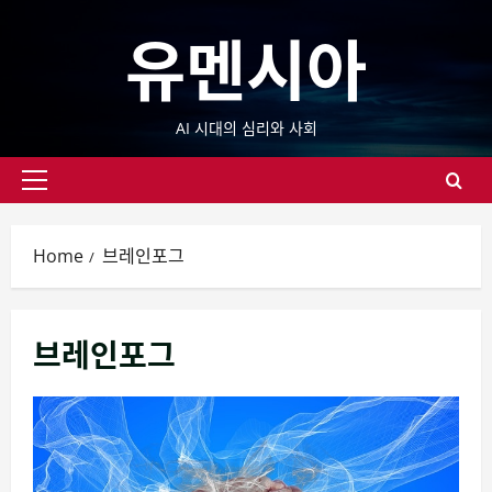
Skip
유멘시아
to
content
AI 시대의 심리와 사회
Primary
Menu
Home
브레인포그
브레인포그