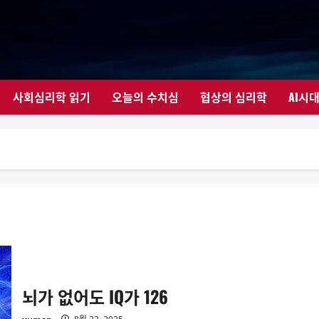
사회심리학 읽기
오늘의 수치심
협상의 심리학
AI시
뇌가 없어도 IQ가 126