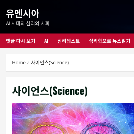
Skip
유멘시아
to
content
AI 시대의 심리와 사회
옛글 다시 보기
AI
심리테스트
심리학으로 뉴스읽기
Home
사이언스(Science)
사이언스(Science)