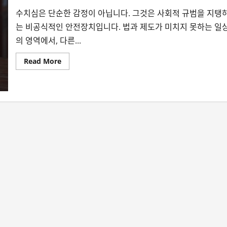
수치심은 단순한 감정이 아닙니다. 그것은 사회적 규범을 지탱
는 비공식적인 안전장치입니다. 법과 제도가 미치지 못하는 일
의 영역에서, 다른...
Read
Read More
more
about
수
치
심
이
사
라
진
사
회,
어
떻
게
될
까?