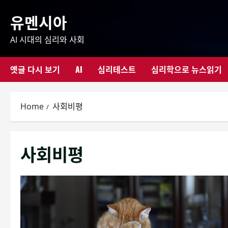
Skip
유멘시아
to
content
AI 시대의 심리와 사회
옛글 다시 보기
AI
심리테스트
심리학으로 뉴스읽기
Home
사회비평
사회비평