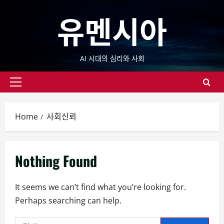
Skip
유멘시아
to
content
AI 시대의 심리와 사회
Primary
Menu
Home
사회신뢰
Nothing Found
It seems we can’t find what you’re looking for.
Perhaps searching can help.
검