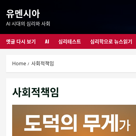
Skip
유멘시아
to
content
AI 시대의 심리와 사회
옛글 다시 보기
AI
심리테스트
심리학으로 뉴스읽기
Home
사회적책임
사회적책임