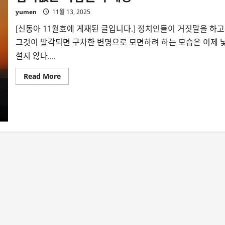
yumen
11월 13, 2025
[신동아 11월호에 게재된 글입니다.] 정치인들이 거짓말을 하고
그것이 발각되면 구차한 변명으로 모면하려 하는 모습은 이제 
설지 않다....
Read
Read More
more
about
염
치
없
는
사
람
들
의
세
상