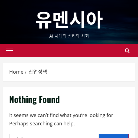
Skip
유멘시아
to
content
AI 시대의 심리와 사회
Primary
Menu
Home
산업정책
Nothing Found
It seems we can’t find what you’re looking for.
Perhaps searching can help.
검