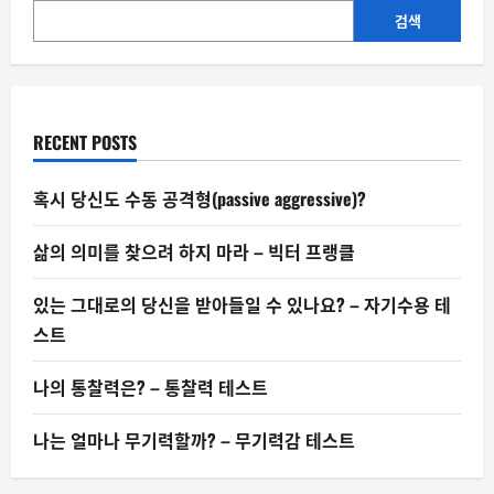
으
려
검색
하
지
마
라
–
빅
터
RECENT POSTS
프
랭
클
혹시 당신도 수동 공격형(passive aggressive)?
삶의 의미를 찾으려 하지 마라 – 빅터 프랭클
있는 그대로의 당신을 받아들일 수 있나요? – 자기수용 테
스트
나의 통찰력은? – 통찰력 테스트
나는 얼마나 무기력할까? – 무기력감 테스트