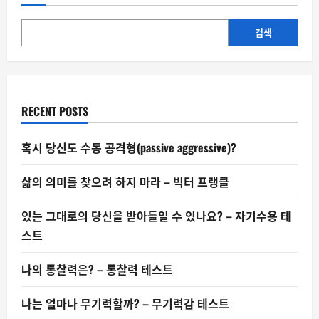
(shy)
한
사
람
검색
일
까:
샤
이
네
스
테
RECENT POSTS
스
트
혹시 당신도 수동 공격형(passive aggressive)?
삶의 의미를 찾으려 하지 마라 – 빅터 프랭클
있는 그대로의 당신을 받아들일 수 있나요? – 자기수용 테
스트
나의 통찰력은? – 통찰력 테스트
나는 얼마나 무기력할까? – 무기력감 테스트