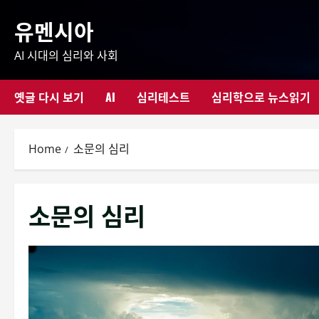
Skip
유멘시아
to
content
AI 시대의 심리와 사회
옛글 다시 보기
AI
심리테스트
심리학으로 뉴스읽기
Home
소문의 심리
소문의 심리