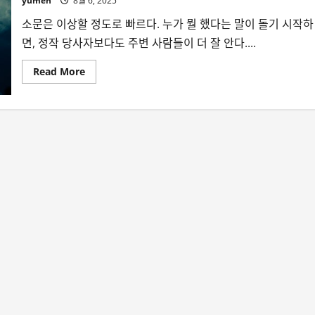
yumen
8월 6, 2025
소문은 이상할 정도로 빠르다. 누가 뭘 했다는 말이 돌기 시작하
면, 정작 당사자보다도 주변 사람들이 더 잘 안다....
Read
Read More
more
about
소
문
의
심
리
학
②-
불
붙
는
소
문,
왜
우
리
는
그
토
록
빨
리
믿