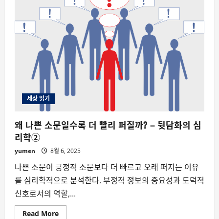
는
왜
남
의
이
야
기
에
그
렇
게
끌
리
는
가?
세상 읽기
–
뒷
담
왜 나쁜 소문일수록 더 빨리 퍼질까? – 뒷담화의 심
화
의
리학②
심
리
yumen
8월 6, 2025
학
①
나쁜 소문이 긍정적 소문보다 더 빠르고 오래 퍼지는 이유
를 심리학적으로 분석한다. 부정적 정보의 중요성과 도덕적
신호로서의 역할,...
Read
Read More