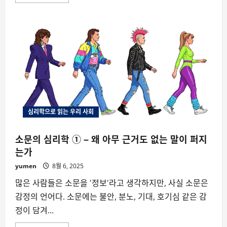
more
about
왜
나
쁜
소
문
일
수
록
더
빨
리
퍼
질
까?
심리학으로 읽는 우리 사회
–
뒷
담
화
소문의 심리학 ① – 왜 아무 근거도 없는 말이 퍼지
의
심
는가
리
학
yumen
8월 6, 2025
②
많은 사람들은 소문을 '정보'라고 생각하지만, 사실 소문은
감정의 언어다. 소문에는 불안, 분노, 기대, 호기심 같은 감
정이 담겨...