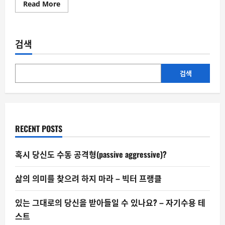
Read
Read More
more
about
소
문
의
검색
심
리
학
①
–
검색
왜
아
무
근
거
도
없
RECENT POSTS
는
말
이
퍼
혹시 당신도 수동 공격형(passive aggressive)?
지
는
가
삶의 의미를 찾으려 하지 마라 – 빅터 프랭클
있는 그대로의 당신을 받아들일 수 있나요? – 자기수용 테
스트