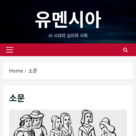
Skip
유멘시아
to
content
AI 시대의 심리와 사회
Primary
Menu
Home
소문
소문