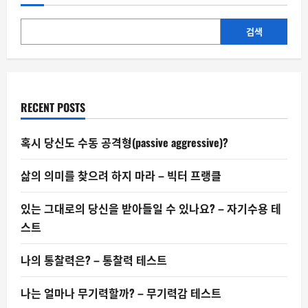
민
한
사
람
검색
들:
청
각
HSP
의
세
계
RECENT POSTS
혹시 당신도 수동 공격형(passive aggressive)?
삶의 의미를 찾으려 하지 마라 – 빅터 프랭클
있는 그대로의 당신을 받아들일 수 있나요? – 자기수용 테
스트
나의 통찰력은? – 통찰력 테스트
나는 얼마나 무기력할까? – 무기력감 테스트