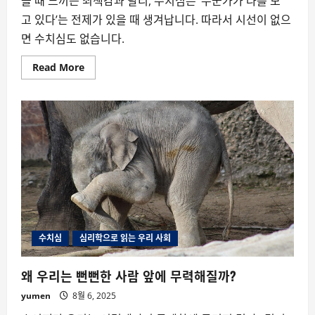
을 때 느끼는 죄책감과 달리, 수치심은 ‘누군가가 나를 보
고 있다’는 전제가 있을 때 생겨납니다. 따라서 시선이 없으
면 수치심도 없습니다.
Read
Read More
more
about
수
치
심
잃
어
버
린
사
회
의
경
고
등
수치심
심리학으로 읽는 우리 사회
왜 우리는 뻔뻔한 사람 앞에 무력해질까?
yumen
8월 6, 2025