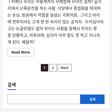
ㅣ어쩌다 우리는 이렇게까지 무례함에 무뎌진 걸까? 길거
리에서 난폭운전을 하는 사람, 식당에서 종업원을 하대하
는 손님, 방송에서 막말을 일삼는 국회의원, 그리고 비리
에 연루되어도 고개 한 번 숙이지 않는 공직자. 수치심이라
고는 눈곱만큼도 없어 보이는 사람들 앞에서 우리는 종
종 당황하고, 위축되며, 심지어 아무 말도 못 하고 지나치
게 된다. 왜일까?
Read
Read More
more
about
왜
글
우
1
2
Next
리
는
페
뻔
뻔
한
검색
이
사
람
앞
지
에
검색
무
력
매
해
질