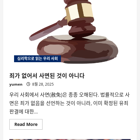
시
시
스
트?
–
나
르
시
시
즘
테
스
트
심리학으로 읽는 우리 사회
죄가 없어서 사면된 것이 아니다
yumen
8월 28, 2025
우리 사회에서 사면(赦免)은 종종 오해된다. 법률적으로 사
면은 죄가 없음을 선언하는 것이 아니라, 이미 확정된 유죄
판결에 대한...
Read
Read More
more
about
죄