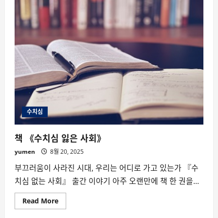
가
없
어
서
사
면
된
것
이
아
니
다
수치심
책 《수치심 잃은 사회》
yumen
8월 20, 2025
부끄러움이 사라진 시대, 우리는 어디로 가고 있는가 『수
치심 없는 사회』 출간 이야기 아주 오랜만에 책 한 권을...
Read
Read More
more
about