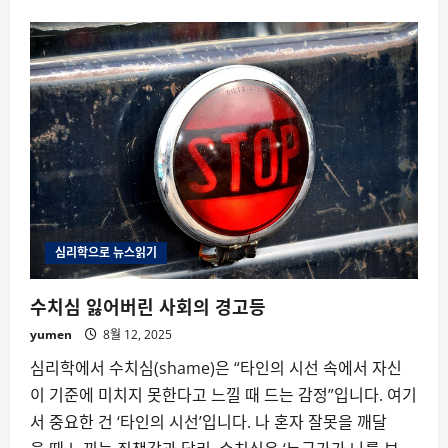
about
같
은
입
시
비
리,
다
른
결
말
심리학으로 뉴스읽기
수치심 잃어버린 사회의 경고등
yumen
8월 12, 2025
심리학에서 수치심(shame)은 “타인의 시선 속에서 자신
이 기준에 미치지 못한다고 느낄 때 드는 감정”입니다. 여기
서 중요한 건 ‘타인의 시선’입니다. 나 혼자 잘못을 깨달