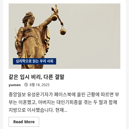
책
《수
치
심
잃
은
사
회》
심리학으로 읽는 우리 사회
같은 입시 비리, 다른 결말
yumen
8월 18, 2025
중앙일보 유성운기자가 페이스북에 올린 근황에 따르면 부
부는 이혼했고, 아버지는 대인기피증을 겪는 두 딸과 함께
지방으로 이사했습니다. 현재...
Read
Read More
more