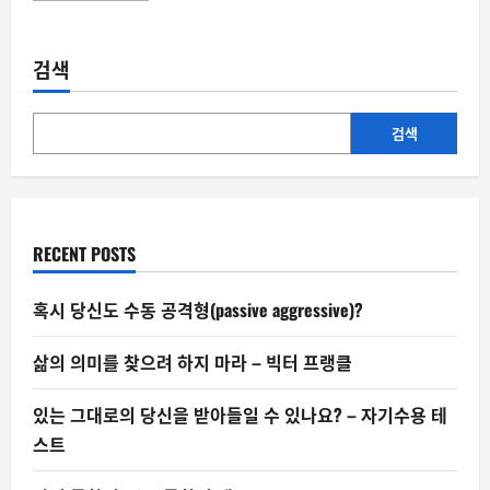
about
주
가
예
검색
단
의
함
정:
어
검색
빙
피
셔
에
서
오
늘
RECENT POSTS
의
시
장
까
혹시 당신도 수동 공격형(passive aggressive)?
지
삶의 의미를 찾으려 하지 마라 – 빅터 프랭클
있는 그대로의 당신을 받아들일 수 있나요? – 자기수용 테
스트