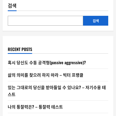
은
검색
비
둘
기
보
다
검색
똑
똑
한
가
요?
RECENT POSTS
혹시 당신도 수동 공격형(passive aggressive)?
삶의 의미를 찾으려 하지 마라 – 빅터 프랭클
있는 그대로의 당신을 받아들일 수 있나요? – 자기수용 테
스트
나의 통찰력은? – 통찰력 테스트