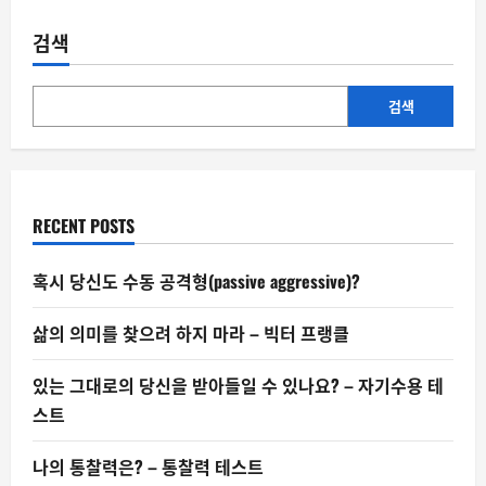
나
는
가
검색
스
라
이
팅
에
검색
얼
마
나
취
약
할
까
RECENT POSTS
–
취
약
성
혹시 당신도 수동 공격형(passive aggressive)?
테
스
트
삶의 의미를 찾으려 하지 마라 – 빅터 프랭클
있는 그대로의 당신을 받아들일 수 있나요? – 자기수용 테
스트
나의 통찰력은? – 통찰력 테스트