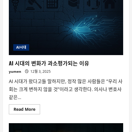
으
려
하
지
마
라
–
빅
터
프
랭
클
AI시대
AI 시대의 변화가 과소평가되는 이유
yumen
12월 3, 2025
AI 시대가 왔다고들 말하지만, 정작 많은 사람들은 “우리 사
회는 크게 변하지 않을 것”이라고 생각한다. 의사나 변호사
같은...
Read
Read More
more
about
AI
시
대