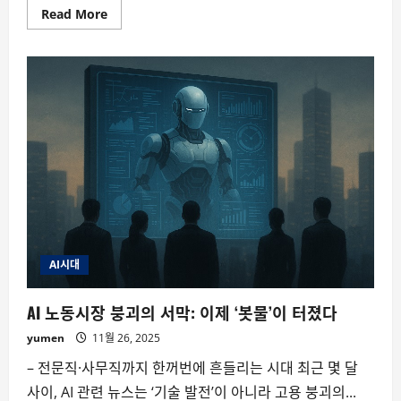
Read
Read More
more
about
브
레
인
포
그:
진
단
은
아
니
지
만
누
구
에
게
나
찾
AI시대
아
오
는
AI 노동시장 붕괴의 서막: 이제 ‘봇물’이 터졌다
뇌
의
yumen
11월 26, 2025
안
개
– 전문직·사무직까지 한꺼번에 흔들리는 시대 최근 몇 달
사이, AI 관련 뉴스는 ‘기술 발전’이 아니라 고용 붕괴의...