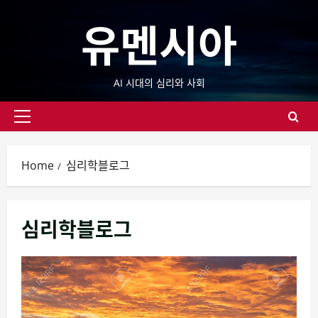
Skip
유멘시아
to
content
AI 시대의 심리와 사회
Primary
Menu
Home
심리학블로그
심리학블로그