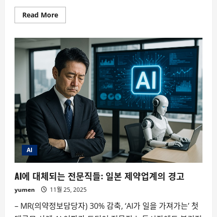
Read
Read More
more
about
AI
노
동
시
장
붕
괴
의
서
막:
이
제
‘봇
물’이
터
졌
다
AI
AI에 대체되는 전문직들: 일본 제약업계의 경고
yumen
11월 25, 2025
– MR(의약정보담당자) 30% 감축, ‘AI가 일을 가져가는’ 첫