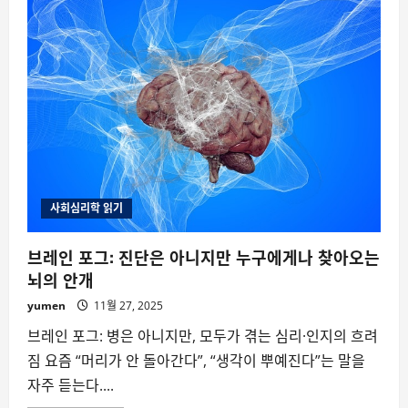
고
독
사
실
태
조
사
—
“우
리
가
마
주
한
외
로
운
사회심리학 읽기
죽
음”
브레인 포그: 진단은 아니지만 누구에게나 찾아오는
뇌의 안개
yumen
11월 27, 2025
브레인 포그: 병은 아니지만, 모두가 겪는 심리·인지의 흐려
짐 요즘 “머리가 안 돌아간다”, “생각이 뿌예진다”는 말을
자주 듣는다....