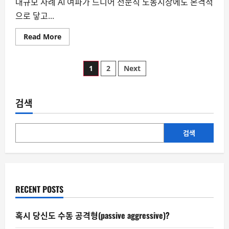
대규모 사례 AI 여파가 드디어 전문직 노동시장에도 본격적
으로 닿고...
Read
Read More
more
about
AI
글
에
1
2
Next
대
체
페
되
는
전
검색
이
문
직
들:
지
일
검색
본
제
매
약
업
계
김
의
경
고
RECENT POSTS
혹시 당신도 수동 공격형(passive aggressive)?