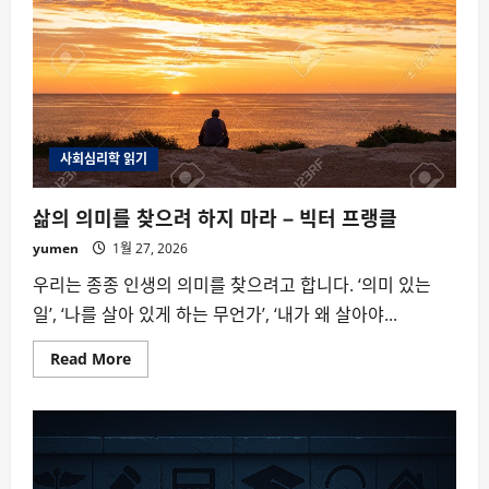
사회심리학 읽기
삶의 의미를 찾으려 하지 마라 – 빅터 프랭클
yumen
1월 27, 2026
우리는 종종 인생의 의미를 찾으려고 합니다. ‘의미 있는
일’, ‘나를 살아 있게 하는 무언가’, ‘내가 왜 살아야...
Read
Read More
more
about
삶
의
의
미
를
찾