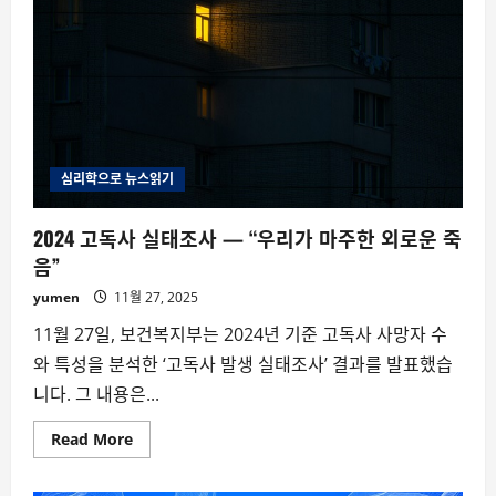
의
변
화
가
과
소
평
가
되
는
이
유
심리학으로 뉴스읽기
2024 고독사 실태조사 — “우리가 마주한 외로운 죽
음”
yumen
11월 27, 2025
11월 27일, 보건복지부는 2024년 기준 고독사 사망자 수
와 특성을 분석한 ‘고독사 발생 실태조사’ 결과를 발표했습
니다. 그 내용은...
Read
Read More
more
about
2024