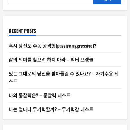
는
사
람
들
–
다
시
RECENT POSTS
돌
아
온
질
혹시 당신도 수동 공격형(passive aggressive)?
문
삶의 의미를 찾으려 하지 마라 – 빅터 프랭클
있는 그대로의 당신을 받아들일 수 있나요? – 자기수용 테
스트
나의 통찰력은? – 통찰력 테스트
나는 얼마나 무기력할까? – 무기력감 테스트