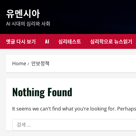
Skip
유멘시아
to
content
AI 시대의 심리와 사회
옛글 다시 보기
AI
심리테스트
심리학으로 뉴스읽기
Home
안보정책
Nothing Found
It seems we can’t find what you’re looking for. Perhap
검
색: