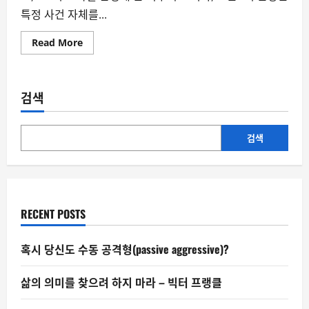
특정 사건 자체를...
Read
Read More
more
about
[박
정
훈
검색
칼
럼]
4,000
억
도
검색
둑
질
을
완
성
해
준
RECENT POSTS
마
지
막
조
혹시 당신도 수동 공격형(passive aggressive)?
력
자
‘그
삶의 의미를 찾으려 하지 마라 – 빅터 프랭클
분’