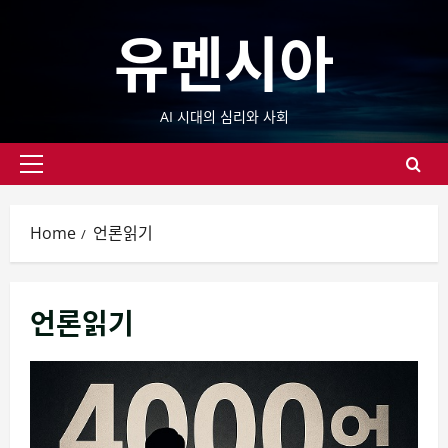
Skip
유멘시아
to
content
AI 시대의 심리와 사회
Primary
Menu
Home
언론읽기
언론읽기