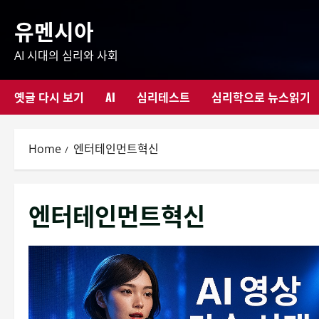
Skip
유멘시아
to
content
AI 시대의 심리와 사회
옛글 다시 보기
AI
심리테스트
심리학으로 뉴스읽기
Home
엔터테인먼트혁신
엔터테인먼트혁신