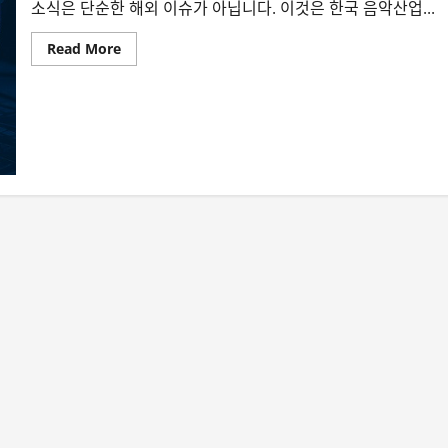
소식은 단순한 해외 이슈가 아닙니다. 이것은 한국 음악산업...
Read
Read More
more
about
AI
가
수
의
빌
보
드
1
위
가
한
국
음
악
계
에
뜻
하
는
것