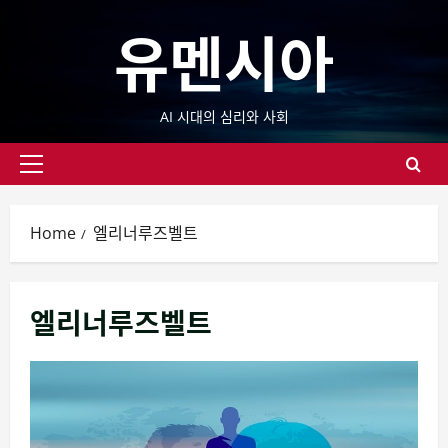
Skip
유멘시아
to
content
AI 시대의 심리와 사회
Primary
Menu
Home
엘리너루즈벨트
엘리너루즈벨트