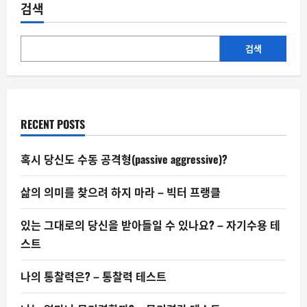
그
검색
대
로
의
당
신
검색
을
받
아
들
일
수
있
RECENT POSTS
나
요?
–
자
혹시 당신도 수동 공격형(passive aggressive)?
기
수
용
삶의 의미를 찾으려 하지 마라 – 빅터 프랭클
테
스
트
있는 그대로의 당신을 받아들일 수 있나요? – 자기수용 테
스트
나의 통찰력은? – 통찰력 테스트