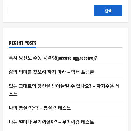
생
애
주
검색
기
–
‘관
봉
권
띠
지
RECENT POSTS
논
란’
사
례
혹시 당신도 수동 공격형(passive aggressive)?
삶의 의미를 찾으려 하지 마라 – 빅터 프랭클
있는 그대로의 당신을 받아들일 수 있나요? – 자기수용 테
스트
나의 통찰력은? – 통찰력 테스트
나는 얼마나 무기력할까? – 무기력감 테스트