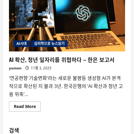
AI시대
심리학으로 뉴스읽기
AI 확산, 청년 일자리를 위협하다 – 한은 보고서
yumen
11월 3, 2025
‘연공편향 기술변화’라는 새로운 불평등 생성형 AI가 본격
적으로 확산된 지 불과 3년. 한국은행의 ‘AI 확산과 청년 고
용 위축’...
Read
Read More
more
about
AI
확
산,
검색
청