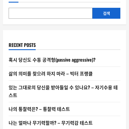
년
일
자
리
검색
를
위
협
하
다
–
한
RECENT POSTS
은
보
고
서
혹시 당신도 수동 공격형(passive aggressive)?
삶의 의미를 찾으려 하지 마라 – 빅터 프랭클
있는 그대로의 당신을 받아들일 수 있나요? – 자기수용 테
스트
나의 통찰력은? – 통찰력 테스트
나는 얼마나 무기력할까? – 무기력감 테스트