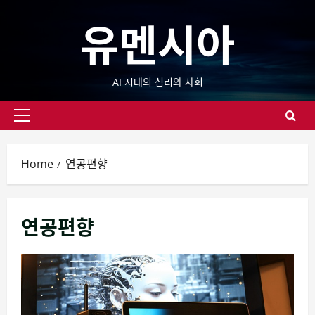
Skip
유멘시아
to
content
AI 시대의 심리와 사회
Primary
Menu
Home
연공편향
연공편향