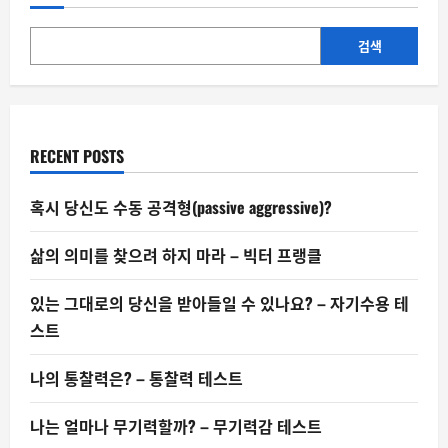
사
용
논
문…
검색
최
근
5
년
간
204
건
RECENT POSTS
철
회
혹시 당신도 수동 공격형(passive aggressive)?
삶의 의미를 찾으려 하지 마라 – 빅터 프랭클
있는 그대로의 당신을 받아들일 수 있나요? – 자기수용 테
스트
나의 통찰력은? – 통찰력 테스트
나는 얼마나 무기력할까? – 무기력감 테스트