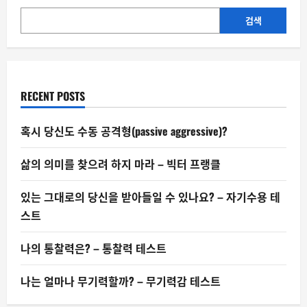
이
돌
에
검색
게
빠
져
드
는
가
–
RECENT POSTS
팬
심
의
심
혹시 당신도 수동 공격형(passive aggressive)?
리
학
①
삶의 의미를 찾으려 하지 마라 – 빅터 프랭클
있는 그대로의 당신을 받아들일 수 있나요? – 자기수용 테
스트
나의 통찰력은? – 통찰력 테스트
나는 얼마나 무기력할까? – 무기력감 테스트