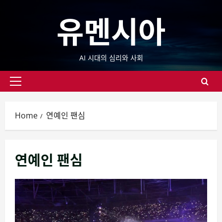
Skip
유멘시아
to
content
AI 시대의 심리와 사회
Primary
Menu
Home
연예인 팬심
연예인 팬심