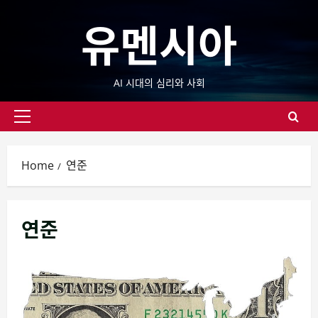
Skip
유멘시아
to
content
AI 시대의 심리와 사회
Primary
Menu
Home
연준
연준