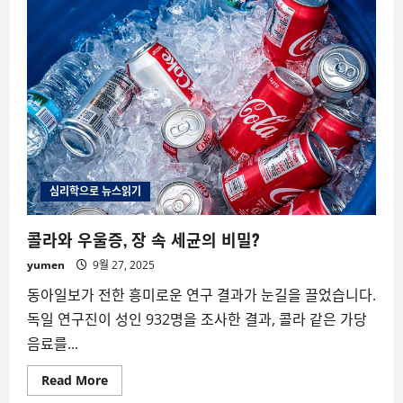
트
폰
센
서
로
정
신
건
강
위
험
미
리
감
지
할
심리학으로 뉴스읽기
수
있
을
콜라와 우울증, 장 속 세균의 비밀?
까?
yumen
9월 27, 2025
동아일보가 전한 흥미로운 연구 결과가 눈길을 끌었습니다.
독일 연구진이 성인 932명을 조사한 결과, 콜라 같은 가당
음료를...
Read
Read More
more