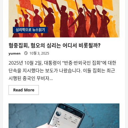
심리학으로 뉴스읽기
혐중집회, 혐오의 심리는 어디서 비롯될까?
yumen
10월 3, 2025
2025년 10월 2일, 대통령이 “반중·반외국인 집회”에 대한
단속을 지시했다는 보도가 나왔습니다. 이들 집회는 최근
시행된 중국인 무비자...
Read
Read More
more
about
혐
중
집
회,
혐
오
의