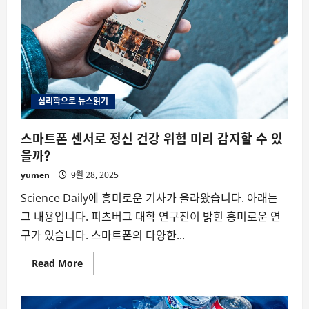
심
리
는
어
디
서
비
롯
될
까?
심리학으로 뉴스읽기
스마트폰 센서로 정신 건강 위험 미리 감지할 수 있
을까?
yumen
9월 28, 2025
Science Daily에 흥미로운 기사가 올라왔습니다. 아래는
그 내용입니다. 피츠버그 대학 연구진이 밝힌 흥미로운 연
구가 있습니다. 스마트폰의 다양한...
Read
Read More
more
about
스
마