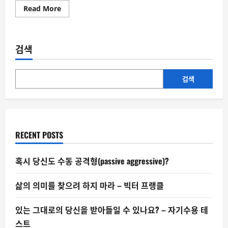
Read
Read More
more
about
2024
년
사
검색
망
원
인
통
계
검색
가
말
해
주
는
것
RECENT POSTS
혹시 당신도 수동 공격형(passive aggressive)?
삶의 의미를 찾으려 하지 마라 – 빅터 프랭클
있는 그대로의 당신을 받아들일 수 있나요? – 자기수용 테
스트