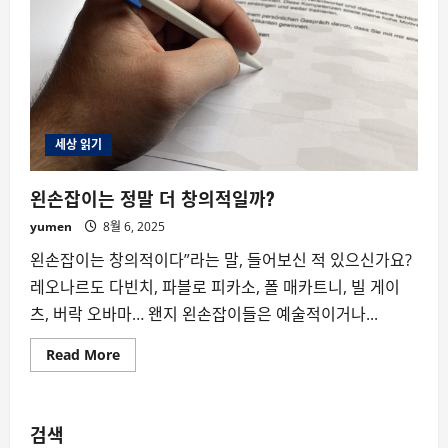
세상 읽기
왼손잡이는 정말 더 창의적일까?
yumen
8월 6, 2025
왼손잡이는 창의적이다”라는 말, 들어보신 적 있으신가요?
레오나르도 다빈치, 파블로 피카소, 폴 매카트니, 빌 게이
츠, 버락 오바마… 왠지 왼손잡이들은 예술적이거나...
Read
Read More
more
about
왼
손
잡
검색
이