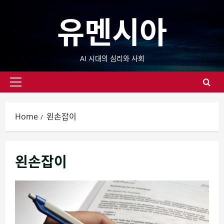
Skip
유멘시아
to
content
AI 시대의 심리와 사회
Primary
Menu
Home
왼손잡이
왼손잡이