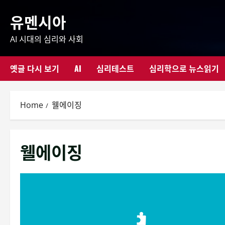
Skip
유멘시아
to
content
AI 시대의 심리와 사회
옛글 다시 보기
AI
심리테스트
심리학으로 뉴스읽기
Home
웰에이징
웰에이징