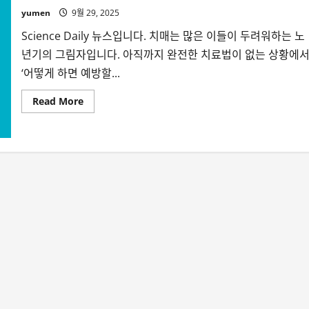
yumen
9월 29, 2025
Science Daily 뉴스입니다. 치매는 많은 이들이 두려워하는 노
년기의 그림자입니다. 아직까지 완전한 치료법이 없는 상황에서
‘어떻게 하면 예방할...
Read
Read More
more
about
목
적
있
는
삶,
치
매
예
방
의
비
밀
열
쇠
가
될
까?