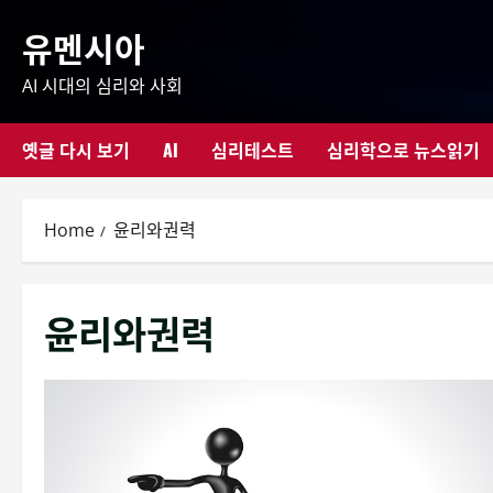
Skip
유멘시아
to
content
AI 시대의 심리와 사회
옛글 다시 보기
AI
심리테스트
심리학으로 뉴스읽기
Home
윤리와권력
윤리와권력