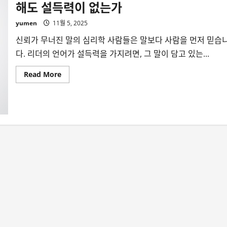
해도 설득력이 없는가
yumen
11월 5, 2025
신뢰가 무너진 말의 심리학 사람들은 말보다 사람을 먼저 믿습
다. 리더의 언어가 설득력을 가지려면, 그 말이 담고 있는...
Read
Read More
more
about
도
덕
성
을
잃
은
리
더
는
왜
아
무
리
좋
은
말
을
해
도