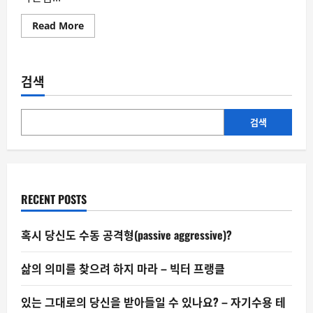
Read
Read More
more
about
AI
가
수
검색
의
빌
보
드
1
검색
위
가
한
국
음
악
계
RECENT POSTS
에
뜻
하
는
혹시 당신도 수동 공격형(passive aggressive)?
것
삶의 의미를 찾으려 하지 마라 – 빅터 프랭클
있는 그대로의 당신을 받아들일 수 있나요? – 자기수용 테