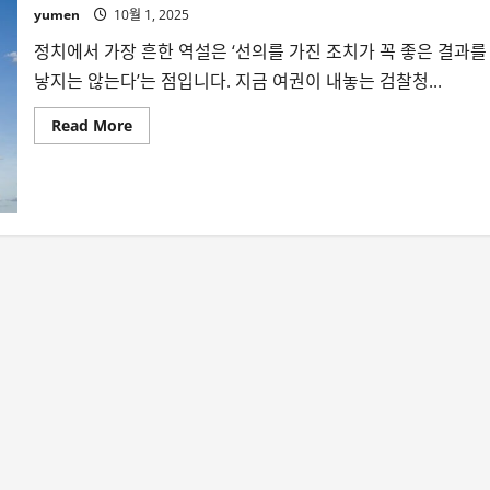
yumen
10월 1, 2025
정치에서 가장 흔한 역설은 ‘선의를 가진 조치가 꼭 좋은 결과를
낳지는 않는다’는 점입니다. 지금 여권이 내놓는 검찰청...
Read
Read More
more
about
의
도
하
지
않
은
결
과
–
정
책
이
낳
는
그
림
자