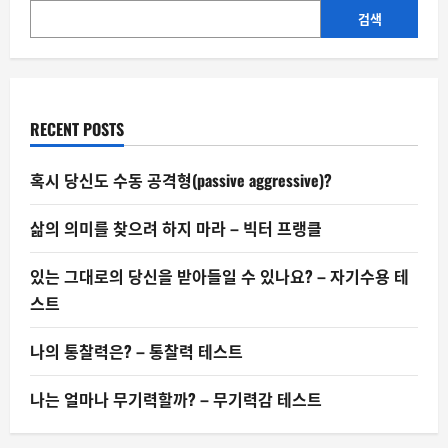
으
려
검색
하
지
마
라
–
빅
터
RECENT POSTS
프
랭
클
혹시 당신도 수동 공격형(passive aggressive)?
삶의 의미를 찾으려 하지 마라 – 빅터 프랭클
있는 그대로의 당신을 받아들일 수 있나요? – 자기수용 테
스트
나의 통찰력은? – 통찰력 테스트
나는 얼마나 무기력할까? – 무기력감 테스트