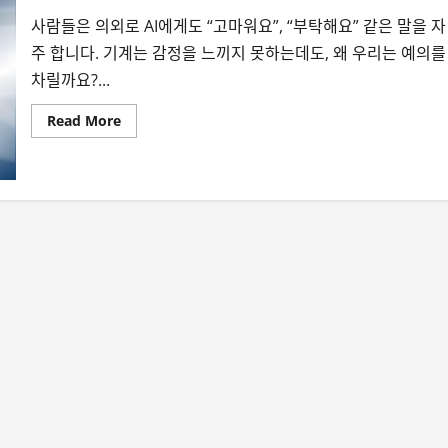
사람들은 의외로 AI에게도 “고마워요”, “부탁해요” 같은 말을 자
주 합니다. 기계는 감정을 느끼지 못하는데도, 왜 우리는 예의를
차릴까요?...
Read
Read More
more
about
챗
봇
에
게
도
예
의
를
지
켜
야
할
까?