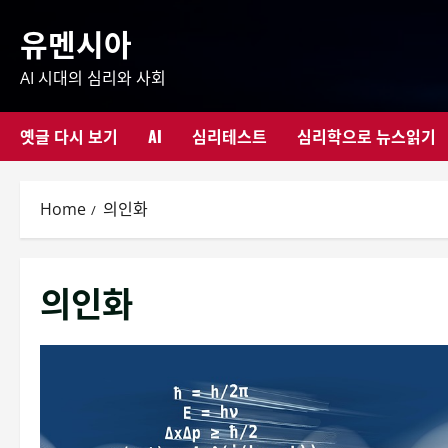
Skip
유멘시아
to
content
AI 시대의 심리와 사회
옛글 다시 보기
AI
심리테스트
심리학으로 뉴스읽기
Home
의인화
의인화