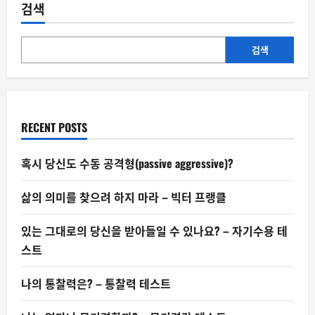
그
검색
대
로
의
당
신
검색
을
받
아
들
일
수
있
RECENT POSTS
나
요?
–
자
혹시 당신도 수동 공격형(passive aggressive)?
기
수
용
삶의 의미를 찾으려 하지 마라 – 빅터 프랭클
테
스
트
있는 그대로의 당신을 받아들일 수 있나요? – 자기수용 테
스트
나의 통찰력은? – 통찰력 테스트