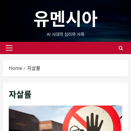
Skip
유멘시아
to
content
AI 시대의 심리와 사회
Primary
Menu
Home
자살률
자살률