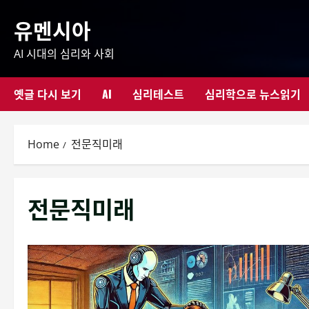
Skip
유멘시아
to
content
AI 시대의 심리와 사회
옛글 다시 보기
AI
심리테스트
심리학으로 뉴스읽기
Home
전문직미래
전문직미래