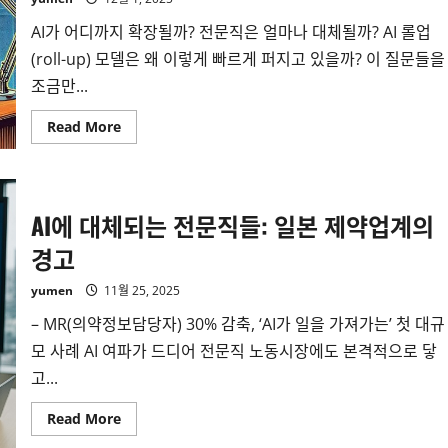
AI가 어디까지 확장될까? 전문직은 얼마나 대체될까? AI 롤업
(roll-up) 모델은 왜 이렇게 빠르게 퍼지고 있을까? 이 질문들을
조금만...
Read
Read More
more
about
AI-
Driven
Roll-
up
AI에 대체되는 전문직들: 일본 제약업계의
Business
의
경고
마
지
막
yumen
11월 25, 2025
목
적
–
– MR(의약정보담당자) 30% 감축, ‘AI가 일을 가져가는’ 첫 대규
감
원
모 사례 AI 여파가 드디어 전문직 노동시장에도 본격적으로 닿
의
고...
산
업
화
Read
Read More
more
about