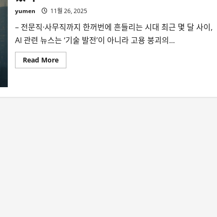
yumen
11월 26, 2025
– 전문직·사무직까지 한꺼번에 흔들리는 시대 최근 몇 달 사이,
AI 관련 뉴스는 ‘기술 발전’이 아니라 고용 붕괴의...
Read
Read More
more
about
AI
노
동
시
장
붕
괴
의
서
막:
이
제
‘봇
물’이
터
졌
다