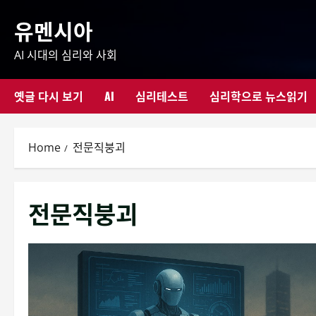
Skip
유멘시아
to
content
AI 시대의 심리와 사회
옛글 다시 보기
AI
심리테스트
심리학으로 뉴스읽기
Home
전문직붕괴
전문직붕괴