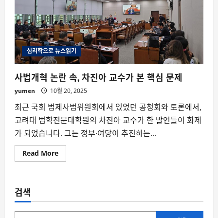
심리학으로 뉴스읽기
사법개혁 논란 속, 차진아 교수가 본 핵심 문제
yumen
10월 20, 2025
최근 국회 법제사법위원회에서 있었던 공청회와 토론에서,
고려대 법학전문대학원의 차진아 교수가 한 발언들이 화제
가 되었습니다. 그는 정부·여당이 추진하는...
Read
Read More
more
about
사
법
개
검색
혁
논
란
속,