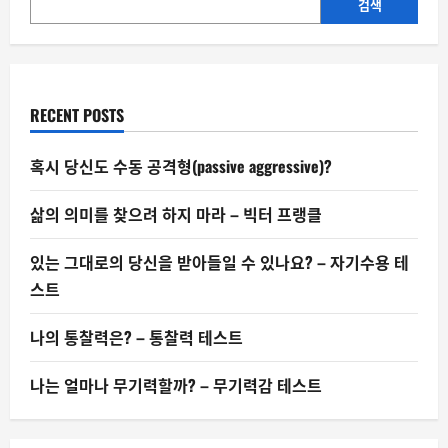
차
검색
진
아
교
수
가
본
핵
RECENT POSTS
심
문
제
혹시 당신도 수동 공격형(passive aggressive)?
삶의 의미를 찾으려 하지 마라 – 빅터 프랭클
있는 그대로의 당신을 받아들일 수 있나요? – 자기수용 테
스트
나의 통찰력은? – 통찰력 테스트
나는 얼마나 무기력할까? – 무기력감 테스트