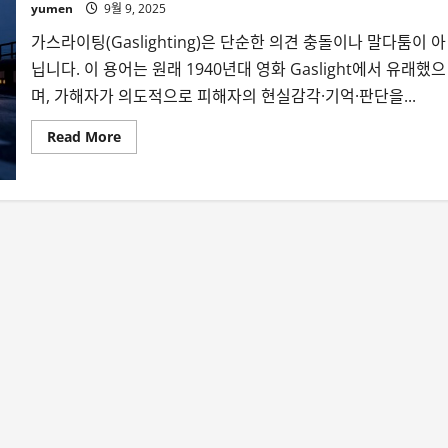
yumen
9월 9, 2025
가스라이팅(Gaslighting)은 단순한 의견 충돌이나 말다툼이 아
닙니다. 이 용어는 원래 1940년대 영화 Gaslight에서 유래했으
며, 가해자가 의도적으로 피해자의 현실감각·기억·판단을...
Read
Read More
more
about
나
는
가
스
라
이
팅
에
얼
마
나
취
약
할
까
–
취
약
성
테