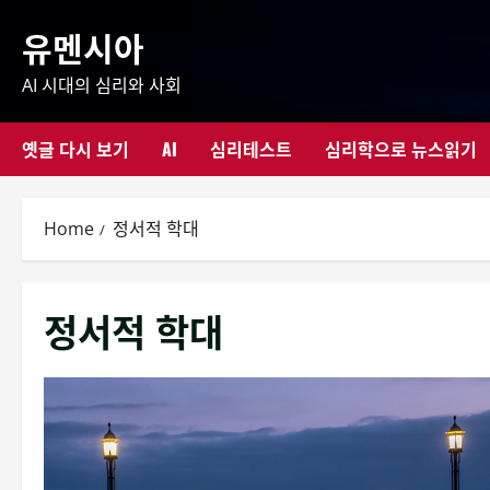
Skip
유멘시아
to
content
AI 시대의 심리와 사회
옛글 다시 보기
AI
심리테스트
심리학으로 뉴스읽기
Home
정서적 학대
정서적 학대