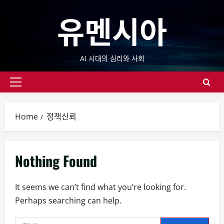
Skip
유멘시아
to
content
AI 시대의 심리와 사회
Primary
Menu
Home
정책신뢰
Nothing Found
It seems we can’t find what you’re looking for.
Perhaps searching can help.
검