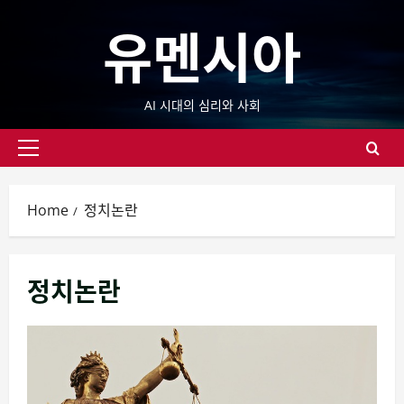
Skip
유멘시아
to
content
AI 시대의 심리와 사회
Primary
Menu
Home
정치논란
정치논란