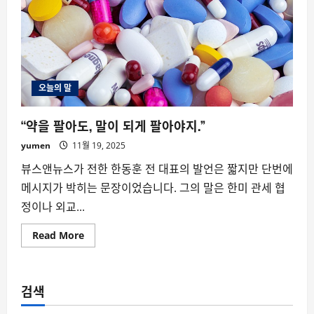
오늘의 말
“약을 팔아도, 말이 되게 팔아야지.”
yumen
11월 19, 2025
뷰스앤뉴스가 전한 한동훈 전 대표의 발언은 짧지만 단번에
메시지가 박히는 문장이었습니다. 그의 말은 한미 관세 협
정이나 외교...
Read
Read More
more
about
“약
을
팔
검색
아
도,
말