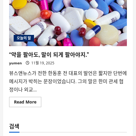
오늘의 말
“약을 팔아도, 말이 되게 팔아야지.”
yumen
11월 19, 2025
뷰스앤뉴스가 전한 한동훈 전 대표의 발언은 짧지만 단번에
메시지가 박히는 문장이었습니다. 그의 말은 한미 관세 협
정이나 외교...
Read
Read More
more
about
“약
을
팔
검색
아
도,
말