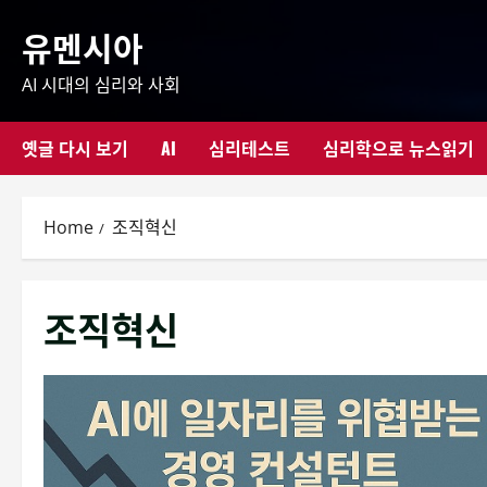
Skip
유멘시아
to
content
AI 시대의 심리와 사회
옛글 다시 보기
AI
심리테스트
심리학으로 뉴스읽기
Home
조직혁신
조직혁신