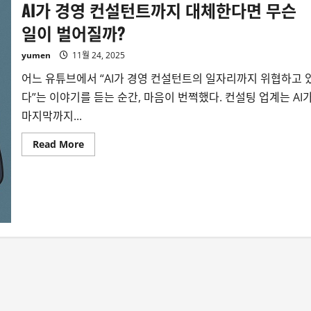
AI가 경영 컨설턴트까지 대체한다면 무슨
일이 벌어질까?
yumen
11월 24, 2025
어느 유튜브에서 “AI가 경영 컨설턴트의 일자리까지 위협하고 
다”는 이야기를 듣는 순간, 마음이 번쩍했다. 컨설팅 업계는 AI
마지막까지...
Read
Read More
more
about
AI
가
경
영
컨
설
턴
트
까
지
대
체
한
다
면