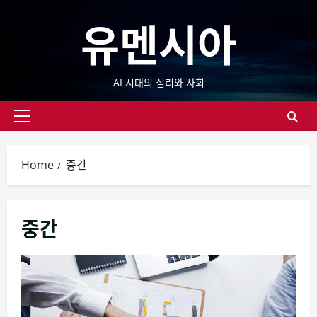
Skip
유멘시아
to
content
AI 시대의 심리와 사회
Primary
Menu
Home
중간
중간