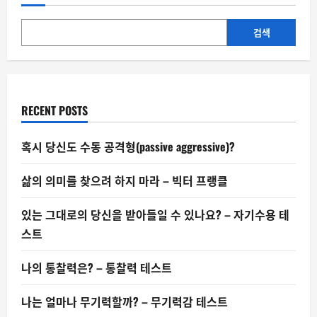
폭
락,
배
경
검색
은
중
국
의
배
터
리
RECENT POSTS
규
제
였
나
혹시 당신도 수동 공격형(passive aggressive)?
삶의 의미를 찾으려 하지 마라 – 빅터 프랭클
있는 그대로의 당신을 받아들일 수 있나요? – 자기수용 테
스트
나의 통찰력은? – 통찰력 테스트
나는 얼마나 무기력할까? – 무기력감 테스트