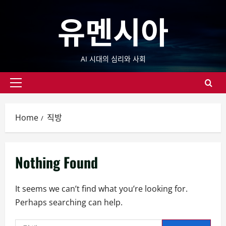
Skip
유멘시아
to
content
AI 시대의 심리와 사회
Primary
Menu
Home
직방
Nothing Found
It seems we can’t find what you’re looking for.
Perhaps searching can help.
검