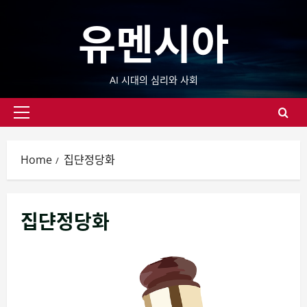
Skip
유멘시아
to
content
AI 시대의 심리와 사회
Primary
Menu
Home
집댠정당화
집댠정당화