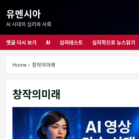
Skip
유멘시아
to
content
AI 시대의 심리와 사회
옛글 다시 보기
AI
심리테스트
심리학으로 뉴스읽기
Home
창작의미래
창작의미래